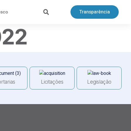
Transparência
osco
022
rtarias
Licitações
Legislação