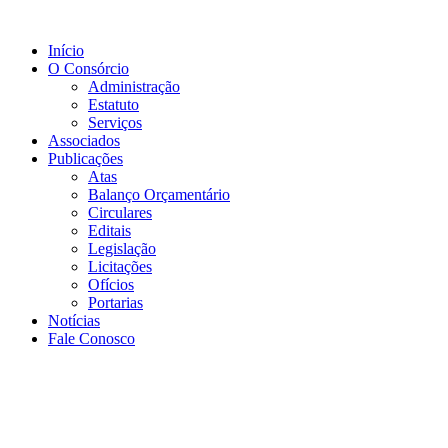
Ir
para
Início
o
O Consórcio
conteúdo
Administração
Estatuto
Serviços
Associados
Publicações
Atas
Balanço Orçamentário
Circulares
Editais
Legislação
Licitações
Ofícios
Portarias
Notícias
Fale Conosco