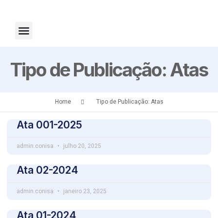
Fale Conosco
Tipo de Publicação: Atas
Home
Tipo de Publicação: Atas
Ata 001-2025
admin.conisa
julho 20, 2025
Ata 02-2024
admin.conisa
janeiro 23, 2025
Ata 01-2024